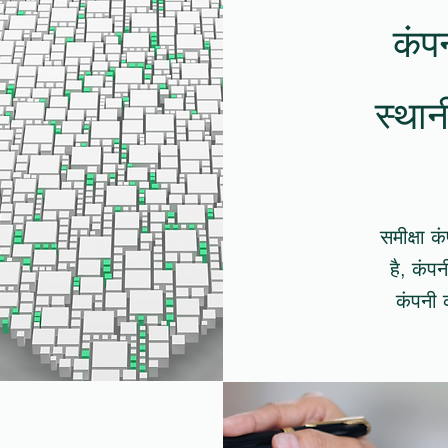
कंप
स्थान
समीक्षा क
है, कंप
कंपनी क