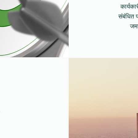
कार्यका
संबंधित 
जमा
व