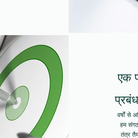
एक प
प्रबं
(15+) वर्ष
हम संगठ
तंत्र त